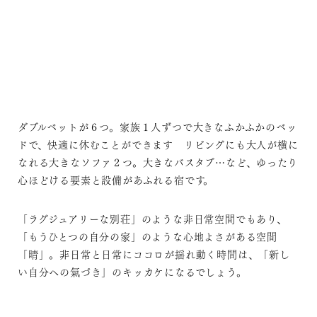
FEATURE
あそぶ ねる
こころ満たす
本来の自分に還る
ダブルベットが６つ。家族１人ずつで大きなふかふかのベッ
ドで、快適に休むことができます リビングにも大人が横に
なれる大きなソファ２つ。大きなバスタブ…など、ゆったり
心ほどける要素と設備があふれる宿です。
「ラグジュアリーな別荘」のような非日常空間でもあり、
「もうひとつの自分の家」のような心地よさがある空間
「晴」。非日常と日常にココロが揺れ動く時間は、「新し
い自分への氣づき」のキッカケになるでしょう。